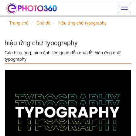
Hiệu
ứng
ảnh
Trang chủ
Chủ đề
hiệu ứng chữ typography
online
|
Tạo
hiệu ứng chữ typography
ảnh
đẹp
Các hiệu ứng, hình ảnh liên quan đến chủ đề: hiệu ứng chữ
trực
typography
tuyến,
tạo
ảnh
online