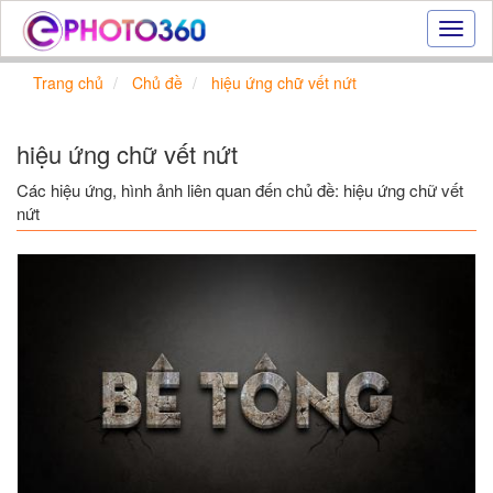
Hiệu
ứng
ảnh
Trang chủ
Chủ đề
hiệu ứng chữ vết nứt
online
|
Tạo
hiệu ứng chữ vết nứt
ảnh
đẹp
Các hiệu ứng, hình ảnh liên quan đến chủ đề: hiệu ứng chữ vết
trực
nứt
tuyến,
tạo
ảnh
online