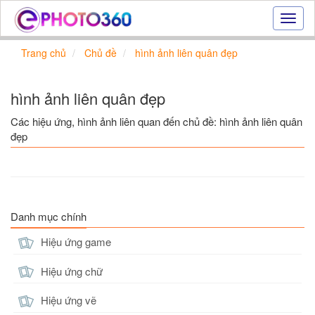
Hiệu
ứng
ảnh
Trang chủ
Chủ đề
hình ảnh liên quân đẹp
online
|
Tạo
hình ảnh liên quân đẹp
ảnh
đẹp
Các hiệu ứng, hình ảnh liên quan đến chủ đề: hình ảnh liên quân
trực
đẹp
tuyến,
tạo
ảnh
online
Danh mục chính
Hiệu ứng game
Hiệu ứng chữ
Hiệu ứng vẽ