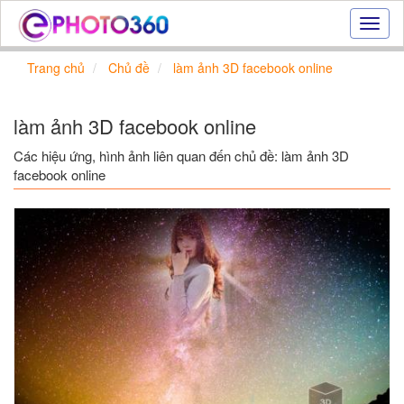
Hiệu
ứng
ảnh
Trang chủ
Chủ đề
làm ảnh 3D facebook online
online
|
Tạo
làm ảnh 3D facebook online
ảnh
đẹp
Các hiệu ứng, hình ảnh liên quan đến chủ đề: làm ảnh 3D
trực
facebook online
tuyến,
tạo
ảnh
online