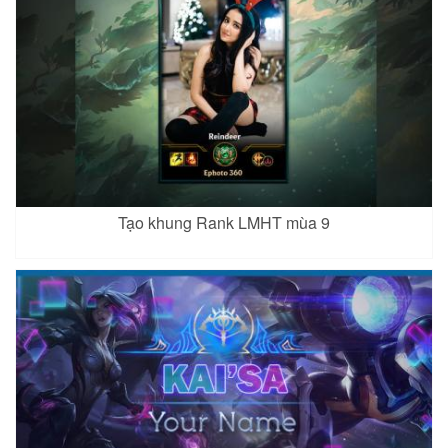
Tạo khung Rank LMHT mùa 9