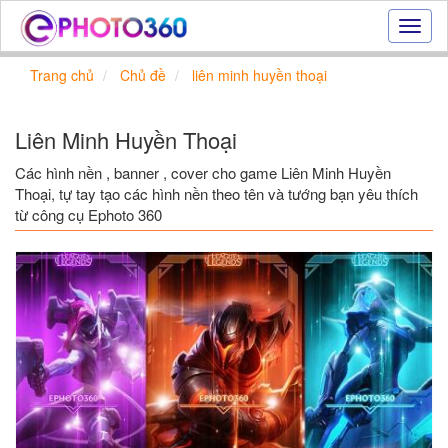
Hiệu
ứng
ảnh
Trang chủ
Chủ đề
liên minh huyền thoại
online
|
Tạo
Liên Minh Huyền Thoại
ảnh
đẹp
Các hình nền , banner , cover cho game Liên Minh Huyền
trực
Thoại, tự tay tạo các hình nền theo tên và tướng bạn yêu thích
tuyến,
từ công cụ Ephoto 360
tạo
ảnh
online