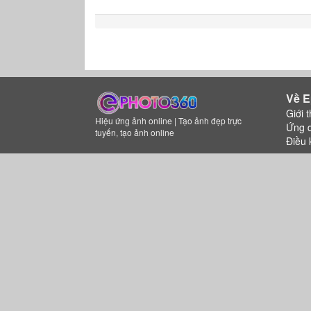
Về E
Giới t
Hiệu ứng ảnh online | Tạo ảnh đẹp trực
Ứng 
tuyến, tạo ảnh online
Điều 