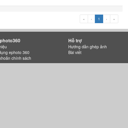
«
‹
1
›
»
photo360
Hỗ trợ
hiệu
Hướng dẫn ghép ảnh
dụng ephoto 360
Bài viết
khoản chính sách