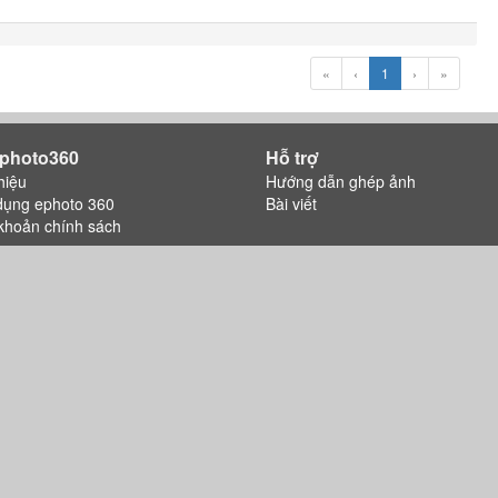
«
‹
1
›
»
photo360
Hỗ trợ
hiệu
Hướng dẫn ghép ảnh
dụng ephoto 360
Bài viết
khoản chính sách