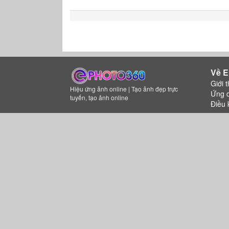
Về E
Giới t
Hiệu ứng ảnh online | Tạo ảnh đẹp trực
Ứng 
tuyến, tạo ảnh online
Điều 