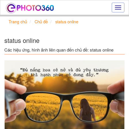
Hiệu
ứng
ảnh
Trang chủ
Chủ đề
status online
online
|
Tạo
status online
ảnh
đẹp
Các hiệu ứng, hình ảnh liên quan đến chủ đề: status online
trực
tuyến,
tạo
ảnh
online