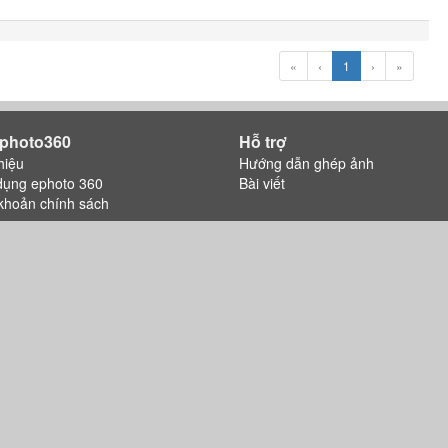
«
‹
1
›
»
photo360
Hỗ trợ
hiệu
Hướng dẫn ghép ảnh
dụng ephoto 360
Bài viết
khoản chính sách