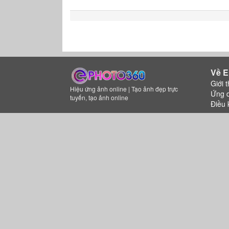
Về E
Giới t
Hiệu ứng ảnh online | Tạo ảnh đẹp trực
Ứng 
tuyến, tạo ảnh online
Điều 