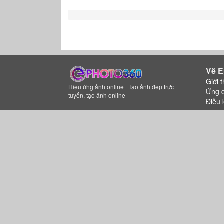
Về E
Giới t
Hiệu ứng ảnh online | Tạo ảnh đẹp trực
Ứng 
tuyến, tạo ảnh online
Điều 