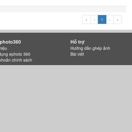
«
‹
1
›
»
photo360
Hỗ trợ
hiệu
Hướng dẫn ghép ảnh
dụng ephoto 360
Bài viết
khoản chính sách