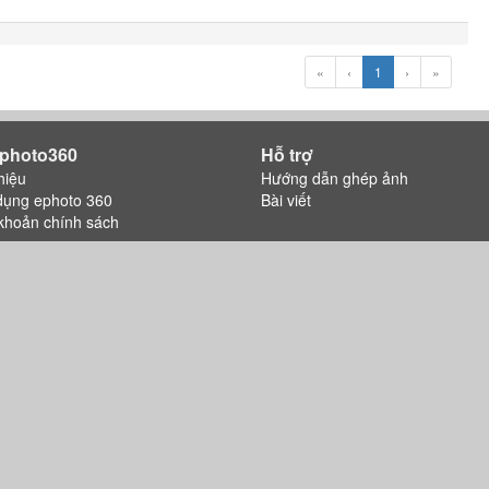
«
‹
1
›
»
photo360
Hỗ trợ
hiệu
Hướng dẫn ghép ảnh
dụng ephoto 360
Bài viết
khoản chính sách