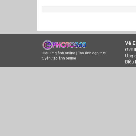
Về E
Giới t
Hiệu ứng ảnh online | Tạo ảnh đẹp trực
Ứng 
tuyến, tạo ảnh online
Điều 