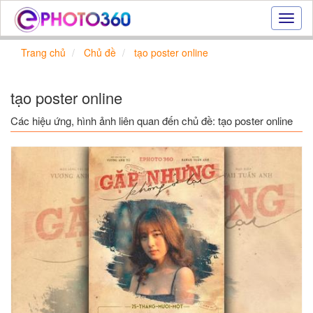
Hiệu
ứng
ảnh
Trang chủ
Chủ đề
tạo poster online
online
|
Tạo
tạo poster online
ảnh
đẹp
Các hiệu ứng, hình ảnh liên quan đến chủ đề: tạo poster online
trực
tuyến,
tạo
ảnh
online