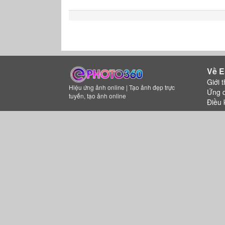
Về E
Giới t
Hiệu ứng ảnh online | Tạo ảnh đẹp trực
Ứng 
tuyến, tạo ảnh online
Điều 