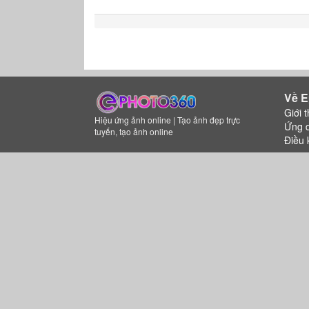
Về E
Giới t
Hiệu ứng ảnh online | Tạo ảnh đẹp trực
Ứng 
tuyến, tạo ảnh online
Điều 