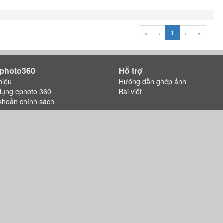
«
‹
1
›
»
photo360
Hỗ trợ
hiệu
Hướng dẫn ghép ảnh
dụng ephoto 360
Bài viết
khoản chính sách