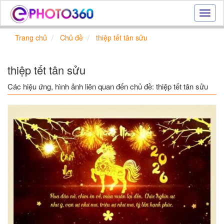
Hiệu
ứng
ảnh
Trang chủ
Chủ đề
thiệp tết tân sửu
online
|
Tạo
thiệp tết tân sửu
ảnh
đẹp
Các hiệu ứng, hình ảnh liên quan đến chủ đề: thiệp tết tân sửu
trực
tuyến,
tạo
ảnh
online