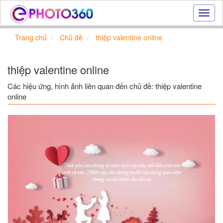
Hiệu
ứng
ảnh
Trang chủ
Chủ đề
thiệp valentine online
online
|
Tạo
thiệp valentine online
ảnh
đẹp
Các hiệu ứng, hình ảnh liên quan đến chủ đề: thiệp valentine
trực
online
tuyến,
tạo
ảnh
online