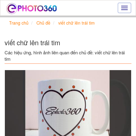
Hiệu
ứng
ảnh
Trang chủ
Chủ đề
viết chữ lên trái tim
online
|
Tạo
viết chữ lên trái tim
ảnh
đẹp
Các hiệu ứng, hình ảnh liên quan đến chủ đề: viết chữ lên trái
trực
tim
tuyến,
tạo
ảnh
online