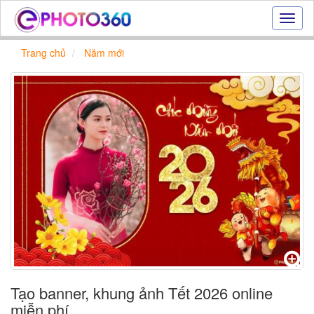
Hiệu
ứng
ảnh
Trang chủ
Năm mới
online
|
Tạo
ảnh
đẹp
trực
tuyến,
tạo
ảnh
online
Tạo banner, khung ảnh Tết 2026 online
miễn phí