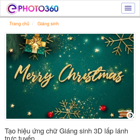
Hiệu
ứng
ảnh
Trang chủ
Giáng sinh
online
|
Tạo
ảnh
đẹp
trực
tuyến,
tạo
ảnh
online
Tạo hiệu ứng chữ Giáng sinh 3D lấp lánh
trực tuyến