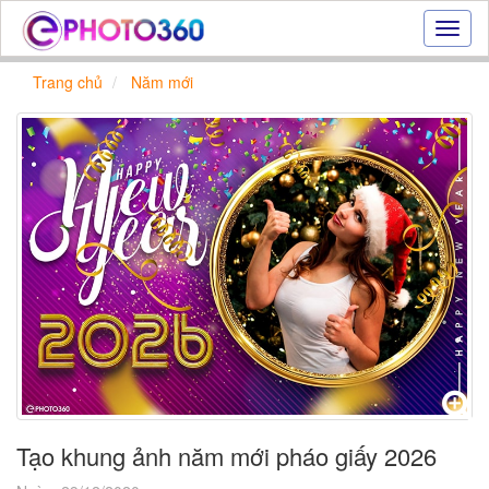
Hiệu
ứng
ảnh
Trang chủ
Năm mới
online
|
Tạo
ảnh
đẹp
trực
tuyến,
tạo
ảnh
online
Tạo khung ảnh năm mới pháo giấy 2026