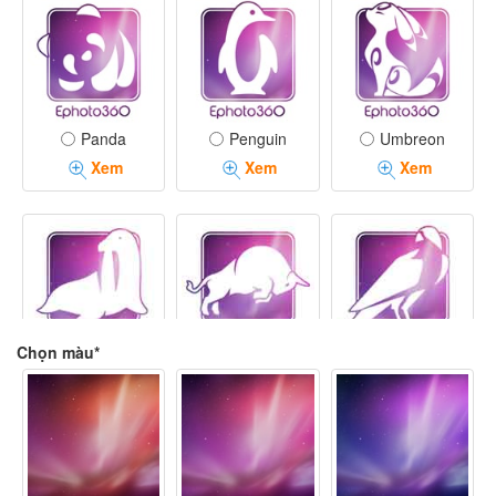
Panda
Penguin
Umbreon
Xem
Xem
Xem
Chọn màu*
Walrus
Bull
Falcon
Xem
Xem
Xem