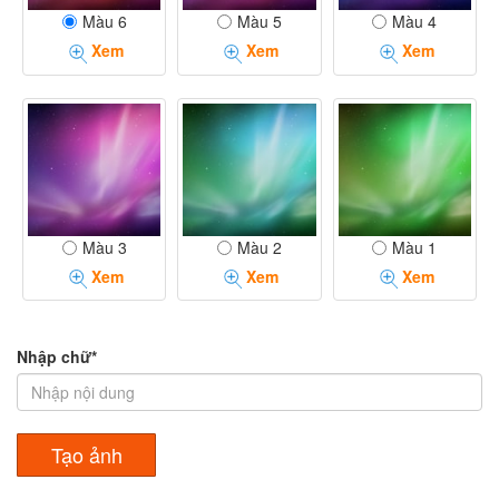
Màu 6
Màu 5
Màu 4
Hippo
Koala
Monkey
Xem
Xem
Xem
Xem
Xem
Xem
Fox
Xem
Squirrel
Whale
Màu 3
Màu 2
Màu 1
Xem
Xem
Xem
Xem
Xem
Nhập chữ*
Zebra
Gorilla
Rabbit
Xem
Xem
Xem