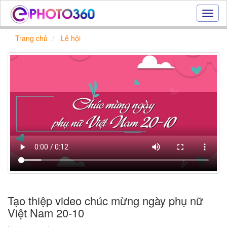
Hiệu
ứng
ảnh
Trang chủ
Lễ hội
online
|
Tạo
ảnh
đẹp
trực
tuyến,
tạo
ảnh
online
Tạo thiệp video chúc mừng ngày phụ nữ
Việt Nam 20-10