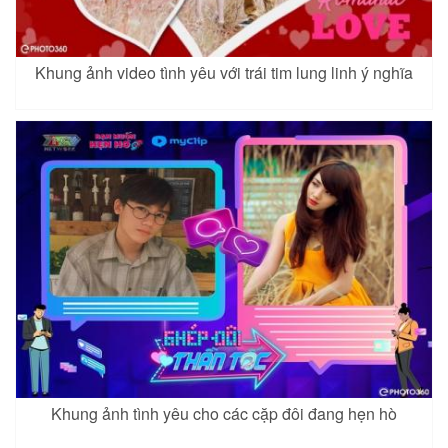
Khung ảnh video tình yêu với trái tim lung linh ý nghĩa
Khung ảnh tình yêu cho các cặp đôi đang hẹn hò