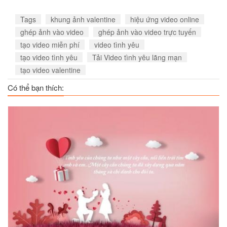
Tags
khung ảnh valentine
hiệu ứng video online
ghép ảnh vào video
ghép ảnh vào video trực tuyến
tạo video miễn phí
video tình yêu
tạo video tình yêu
Tải Video tình yêu lãng mạn
tạo video valentine
Có thể bạn thích: