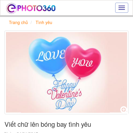
Hiệu
ứng
ảnh
Trang chủ
Tình yêu
online
|
Tạo
ảnh
đẹp
trực
tuyến,
tạo
ảnh
online
Viết chữ lên bóng bay tình yêu