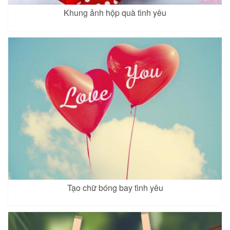
Khung ảnh hộp quà tình yêu
Tạo chữ bóng bay tình yêu