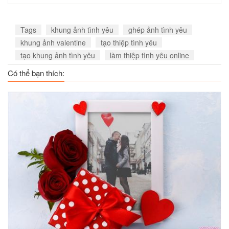
Tags
khung ảnh tình yêu
ghép ảnh tình yêu
khung ảnh valentine
tạo thiệp tình yêu
tạo khung ảnh tình yêu
làm thiệp tình yêu online
Có thể bạn thích: