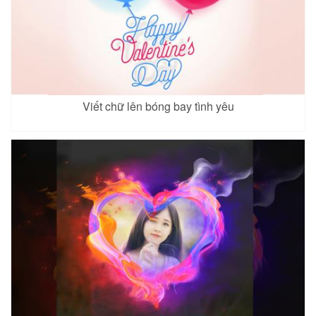
Viết chữ lên bóng bay tình yêu