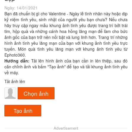
Ngày:
14/01/2021
Bạn đã chuẩn bị gì cho Valentine - Ngày lễ tình nhân này hoặc dịp
kỷ niệm tình yêu, sinh nhật của người yêu bạn chưa? Nếu chưa
hãy truy cập ngay mẫu khung ảnh tình yêu được trang trí bởi trái
tim, hộp quà và những cánh hoa hồng lãng mạn để làm cho bức
ảnh gốc của bạn trở nên nổi bật và lung linh hơn. Trang trí những
hình ảnh tình yêu lãng mạn của bạn với khung ảnh tình yêu trực
tuyến. Món quà tình yêu lãng mạn với khung ảnh tình yêu từ
Ephoto360.
Hướng dẫn:
Tải lên hình ảnh của bạn cần in lên thiệp, sau đó
căn chỉnh ảnh và bấm "Tạo ảnh" để tạo và tải khung ảnh tình yêu
về máy.
Tải ảnh lên
Chọn ảnh
Advertisement