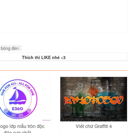
 bóng đèn
Thích thì LIKE nhé <3
logo lớp mẫu tròn độc
Viết chữ Graffiti 4
đáo cực chất