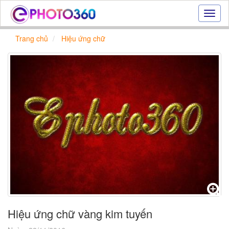
Hiệu
ứng
ảnh
Trang chủ
Hiệu ứng chữ
online
|
Tạo
ảnh
đẹp
trực
tuyến,
tạo
ảnh
online
Hiệu ứng chữ vàng kim tuyến