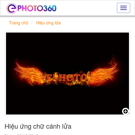
Hiệu
ứng
ảnh
Trang chủ
Hiệu ứng lửa
online
|
Tạo
ảnh
đẹp
trực
tuyến,
tạo
ảnh
online
Hiệu ứng chữ cánh lửa