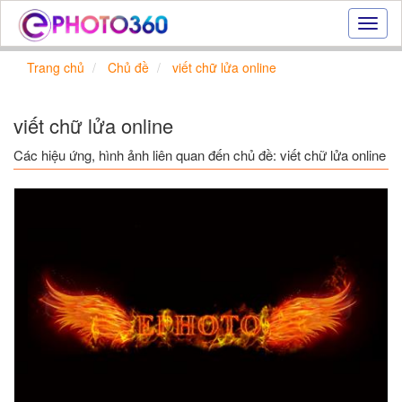
Hiệu
ứng
ảnh
Trang chủ
Chủ đề
viết chữ lửa online
online
|
Tạo
viết chữ lửa online
ảnh
đẹp
Các hiệu ứng, hình ảnh liên quan đến chủ đề: viết chữ lửa online
trực
tuyến,
tạo
ảnh
online