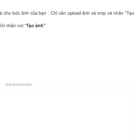
ật cho bức ảnh của bạn . Chỉ cần upload ảnh và crop và nhấn "Tạo
ồi nhấn nút "
Tạo ảnh"
Advertisement