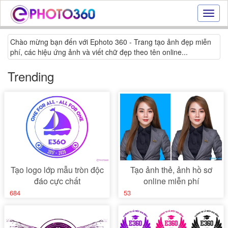
Hiệu
ứng
ảnh
Chào mừng bạn đến với Ephoto 360 - Trang tạo ảnh đẹp miễn
online
phí, các hiệu ứng ảnh và viết chữ đẹp theo tên online...
|
Tạo
Trending
ảnh
đẹp
trực
tuyến,
tạo
ảnh
online
Tạo logo lớp mẫu tròn độc
Tạo ảnh thẻ, ảnh hồ sơ
đáo cực chất
online miễn phí
684
53