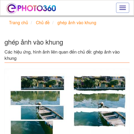
Hiệu
ứng
ảnh
Trang chủ
Chủ đề
ghép ảnh vào khung
online
|
Tạo
ghép ảnh vào khung
ảnh
đẹp
Các hiệu ứng, hình ảnh liên quan đến chủ đề: ghép ảnh vào
trực
khung
tuyến,
tạo
ảnh
online