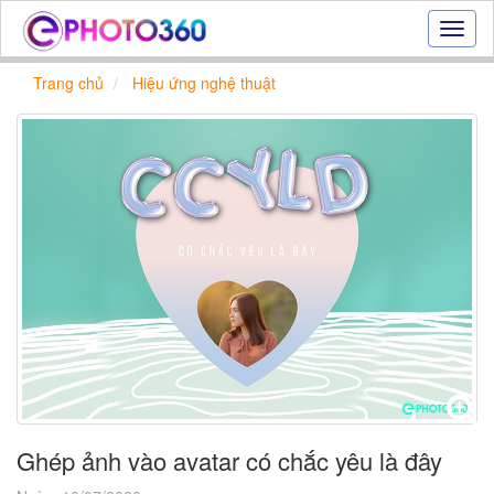
Hiệu
ứng
ảnh
Trang chủ
Hiệu ứng nghệ thuật
online
|
Tạo
ảnh
đẹp
trực
tuyến,
tạo
ảnh
online
Ghép ảnh vào avatar có chắc yêu là đây