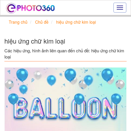
Hiệu
ứng
ảnh
Trang chủ
Chủ đề
hiệu ứng chữ kim loại
online
|
Tạo
hiệu ứng chữ kim loại
ảnh
đẹp
Các hiệu ứng, hình ảnh liên quan đến chủ đề: hiệu ứng chữ kim
trực
loại
tuyến,
tạo
ảnh
online