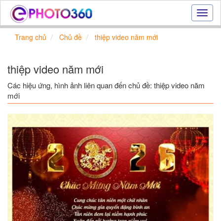
Hiệu
ứng
ảnh
Trang chủ
Chủ đề
thiệp video năm mới
online
|
Tạo
thiệp video năm mới
ảnh
đẹp
Các hiệu ứng, hình ảnh liên quan đến chủ đề: thiệp video năm
trực
mới
tuyến,
tạo
ảnh
online