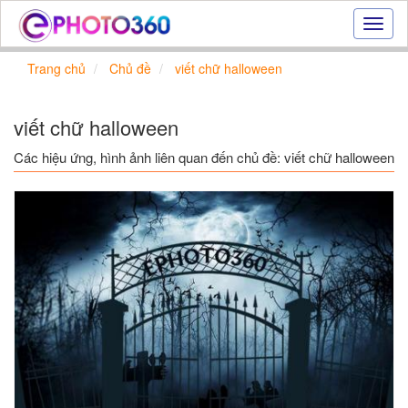
Hiệu
ứng
ảnh
Trang chủ
Chủ đề
viết chữ halloween
online
|
Tạo
viết chữ halloween
ảnh
đẹp
Các hiệu ứng, hình ảnh liên quan đến chủ đề: viết chữ halloween
trực
tuyến,
tạo
ảnh
online