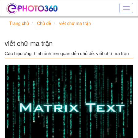
Hiệu
ứng
ảnh
Trang chủ
Chủ đề
viết chữ ma trận
online
|
Tạo
viết chữ ma trận
ảnh
đẹp
Các hiệu ứng, hình ảnh liên quan đến chủ đề: viết chữ ma trận
trực
tuyến,
tạo
ảnh
online