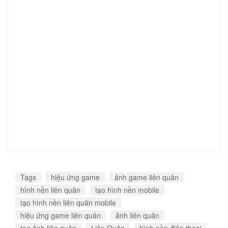
Laville
Liliana 5
Murad 8
Xem
Xem
Xem
Quillen 5
Rouie
Rouie 2
Xem
Xem
Xem
Tags
hiệu ứng game
ảnh game liên quân
hình nền liên quân
tạo hình nền mobile
tạo hình nền liên quân mobile
hiệu ứng game liên quân
ảnh liên quân
Taara 3
Tel'Annas 5
Yena 4