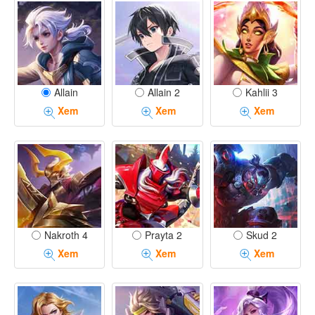
Allain
Allain 2
Kahlii 3
Xem
Xem
Xem
Nakroth 4
Prayta 2
Skud 2
Xem
Xem
Xem