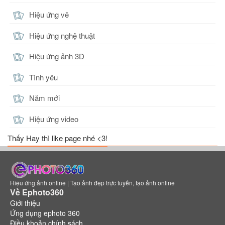
Hiệu ứng vẽ
Hiệu ứng nghệ thuật
Butterfly 5
Điêu Thuyền 4
Eland'orr
Hiệu ứng ảnh 3D
Xem
Xem
Xem
Tình yêu
Năm mới
Hiệu ứng video
Krizzix 2
Mina 2
Natalya 3
Thấy Hay thì like page nhé <3!
Xem
Xem
Xem
Hiệu ứng ảnh online | Tạo ảnh đẹp trực tuyến, tạo ảnh online
Về Ephoto360
Giới thiệu
Ứng dụng ephoto 360
Veera 3
Violet 6
Yena 2
Điều khoản chính sách