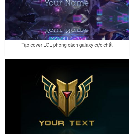
Dirak 2
Grakk 5
Hayate 4
Xem
Xem
Xem
Tạo cover LOL phong cách galaxy cực chất
Ishar 2
Ishar 3
Jinna 2
Xem
Xem
Xem
Keera
Keera 3
Lauriel 4
Xem
Xem
Xem