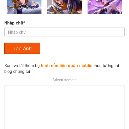
Nhập chữ*
Taara 4
Valhein 4
Arum 4
Xem
Xem
Xem
Xem và tải thêm bộ
hình nền liên quân moblie
theo tướng tại
blog chúng tôi
Butterfly 6
Capheny 3
Eland'orr 2
Xem
Xem
Xem
Advertisement
Ilumia 3
Ishar 4
Lauriel 6
Xem
Xem
Xem