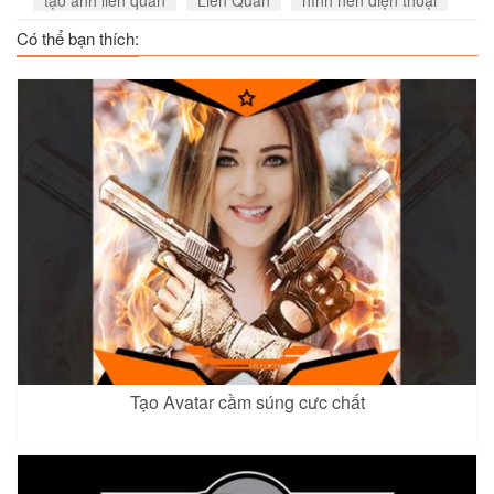
tạo ảnh liên quân
Liên Quân
hình nền điện thoại
Xem
Xem
Xem
Có thể bạn thích:
Ata
Yena 5
Zata
Xem
Xem
Xem
Lauriel 5
Xem
Tạo Avatar cầm súng cưc chất
Qi 3
Xem
Roxie 3
Wukong 5