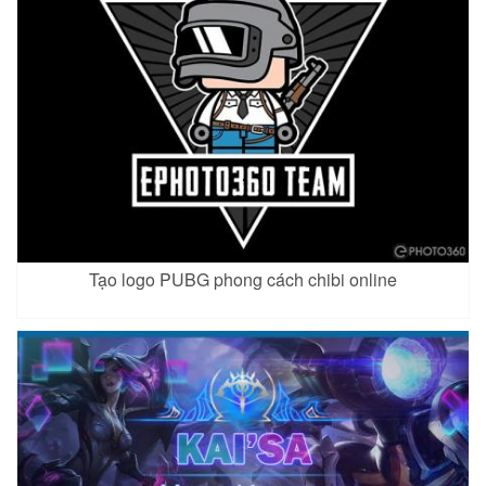
Xem
Xem
Aleister 2
Amily 3
Arthur 3
Xem
Xem
Xem
Tạo logo PUBG phong cách chibi online
Arum 3
Astrid 2
Dirak
Xem
Xem
Xem