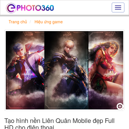
Hiệu
ứng
ảnh
Trang chủ
Hiệu ứng game
online
|
Tạo
ảnh
đẹp
trực
tuyến,
tạo
ảnh
online
Tạo hình nền Liên Quân Mobile đẹp Full
HD cho điện thoại