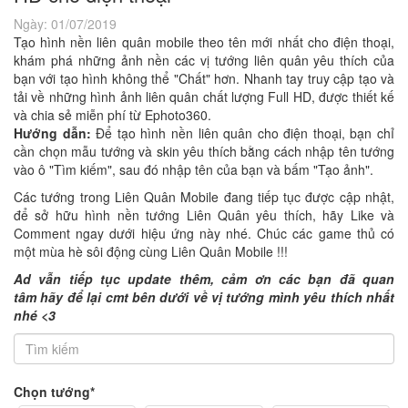
Ngày:
01/07/2019
Tạo hình nền liên quân mobile theo tên mới nhất cho điện thoại,
khám phá những ảnh nền các vị tướng liên quân yêu thích của
bạn với tạo hình không thể "Chất" hơn. Nhanh tay truy cập tạo và
tải về những hình ảnh liên quân chất lượng Full HD, được thiết kế
và chia sẻ miễn phí từ Ephoto360.
Hướng dẫn:
Để tạo hình nền liên quân cho điện thoại, bạn chỉ
cần chọn mẫu tướng và skin yêu thích bằng cách nhập tên tướng
vào ô "Tìm kiếm", sau đó nhập tên của bạn và bấm "Tạo ảnh".
Các tướng trong Liên Quân Mobile đang tiếp tục được cập nhật,
để sở hữu hình nền tướng Liên Quân yêu thích, hãy Like và
Comment ngay dưới hiệu ứng này nhé. Chúc các game thủ có
một mùa hè sôi động cùng Liên Quân Mobile !!!
Ad vẫn tiếp tục update thêm, cảm ơn các bạn đã quan
tâm hãy để lại cmt bên dưới về vị tướng mình yêu thích nhất
nhé <3
Chọn tướng*