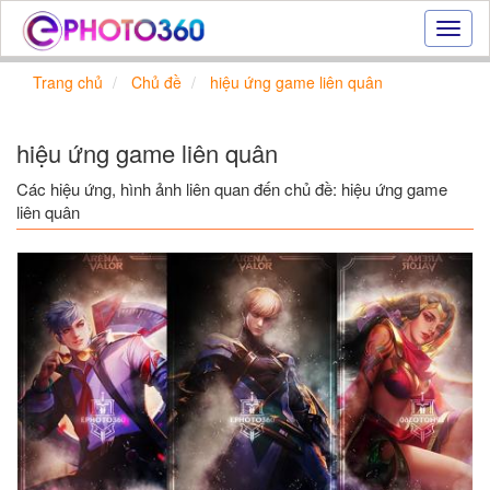
Hiệu
ứng
ảnh
Trang chủ
Chủ đề
hiệu ứng game liên quân
online
|
Tạo
hiệu ứng game liên quân
ảnh
đẹp
Các hiệu ứng, hình ảnh liên quan đến chủ đề: hiệu ứng game
trực
liên quân
tuyến,
tạo
ảnh
online