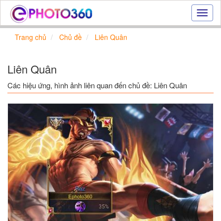
Hiệu
ứng
ảnh
Trang chủ
Chủ đề
Liên Quân
online
|
Tạo
Liên Quân
ảnh
đẹp
Các hiệu ứng, hình ảnh liên quan đến chủ đề: Liên Quân
trực
tuyến,
tạo
ảnh
online