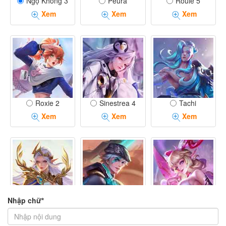
Ngộ Không 3
Peura
Rouie 5
Xem
Xem
Xem
Roxie 2
Sinestrea 4
Tachi
Xem
Xem
Xem
Nhập chữ*
Tel'Annas 7
Tulen 7
Veera 3
Xem
Xem
Xem