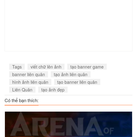
Xem
Xem
Xem
Enzo 4
Helen
Iggy 3
Xem
Xem
Xem
Tags
viết chữ lên ảnh
tạo banner game
banner liên quân
tạo ảnh liên quân
hình ảnh liên quân
tạo banner liên quân
Liên Quân
tạo ảnh đẹp
Ilumia 4
Ishar 5
Lauriel 7
Có thể bạn thích:
Xem
Xem
Xem