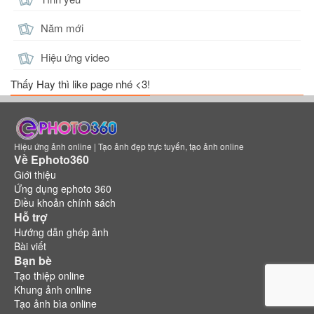
Xem
Xem
Xem
Năm mới
Hiệu ứng video
Thấy Hay thì like page nhé <3!
Tel'Annas 5
Tel'Annas 6
Thorne 2
Xem
Xem
Xem
Hiệu ứng ảnh online | Tạo ảnh đẹp trực tuyến, tạo ảnh online
Về Ephoto360
Giới thiệu
Ứng dụng ephoto 360
Điều khoản chính sách
Tulen 6
Veera 2
Veres 3
Hỗ trợ
Xem
Xem
Xem
Hướng dẫn ghép ảnh
Bài viết
Bạn bè
Tạo thiệp online
Khung ảnh online
Tạo ảnh bìa online