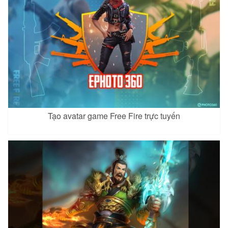
Capheny 5
Dextra 2
Điêu Thuyền 3
Xem
Xem
Xem
Tạo avatar game Free Fire trực tuyến
Eland'orr 3
Enzo 3
Gildur 3
Xem
Xem
Xem
Iggy
Iggy 2
Keera 2
Xem
Xem
Xem