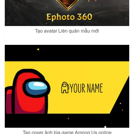
Ilumia 3
Ishar 4
Kahlii 2
Xem
Xem
Xem
Tạo avatar Liên quân mẫu mới
Lauriel 6
Laville 4
Liliana 6
Xem
Xem
Xem
Mina 3
Paine
Rouie 4
Xem
Xem
Xem
Tạo cover ảnh bìa game Among Us online