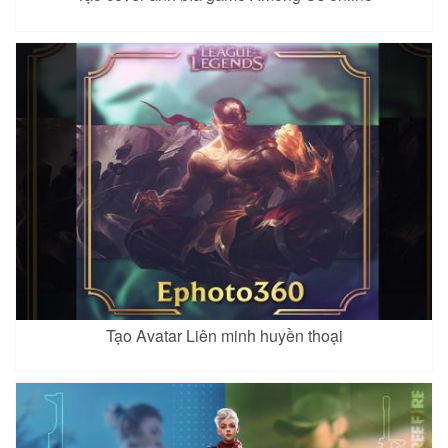
Veres 5
Airi 4
Airi 5
Xem
Xem
Xem
Aoi
Aleister 2
Alice 4
Xem
Xem
Xem
Tạo Avatar Liên minh huyền thoại
Aoi 2
Xem