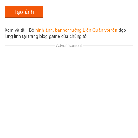
Xem và tải : Bộ
hình ảnh, banner tướng Liên Quân với tên
đẹp
lung linh tại trang blog game của chúng tôi.
Veera 4
Veres 6
Violet 7
Xem
Xem
Xem
Advertisement
Annette 6
Astrid 5
Bright 2
Xem
Xem
Xem
Butterfly 4
Butterfly 5
Điêu Thuyền 4