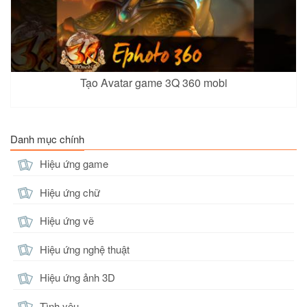
Krixi 3
Krixi 4
Lauriel 5
Tạo Avatar game 3Q 360 mobi
Xem
Xem
Xem
Danh mục chính
Hiệu ứng game
Liliana 5
Natalya 2
Omen 3
Hiệu ứng chữ
Xem
Xem
Xem
Hiệu ứng vẽ
Hiệu ứng nghệ thuật
Hiệu ứng ảnh 3D
Quillen 6
Rouie 3
Sinestrea 3
Tình yêu