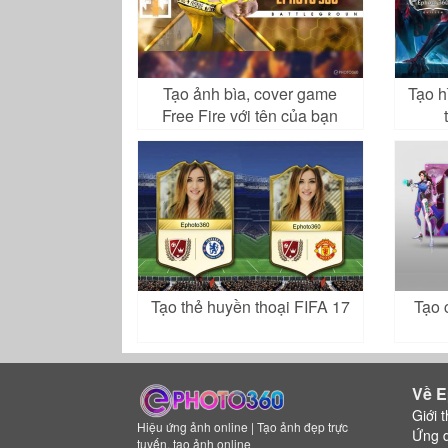
Tạo ảnh bìa, cover game
Tạo h
Free Fire với tên của bạn
Tạo thẻ huyền thoại FIFA 17
Tạo 
Về E
Giới t
Hiệu ứng ảnh online | Tạo ảnh đẹp trực
Ứng 
tuyến, tạo ảnh online