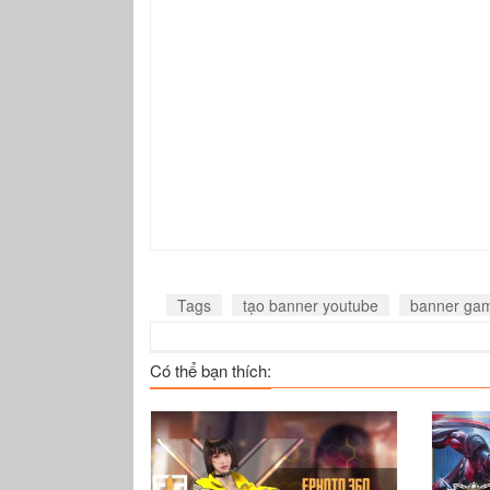
Tags
tạo banner youtube
banner ga
Có thể bạn thích: