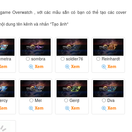
game Overwatch , với các mẫu sẵn có bạn có thể tạo các cover
nội dung tên kênh và nhấn "Tạo ảnh"
metra
sombra
soldier76
Reinhardt
Xem
Xem
Xem
Xem
ercy
Mei
Genji
Dva
Xem
Xem
Xem
Xem