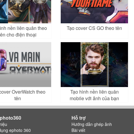
ình nền liên quân theo
Tạo cover CS GO theo tên
tên cho điện thoại
cover OverWatch theo
Tạo hình nền liên quân
tên
mobile với ảnh của bạn
photo360
Hỗ trợ
hiệu
Hướng dẫn ghép ảnh
dụng ephoto 360
Bài viết