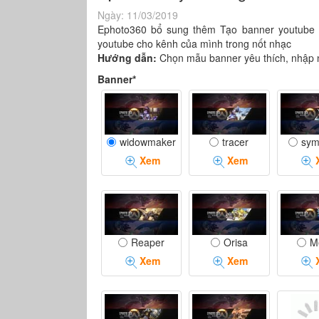
Ngày:
11/03/2019
Ephoto360 bổ sung thêm Tạo banner youtube 
youtube cho kênh của mình trong nốt nhạc
Hướng dẫn:
Chọn mẫu banner yêu thích, nhập 
Banner*
widowmaker
tracer
sym
Xem
Xem
Reaper
Orisa
M
Xem
Xem