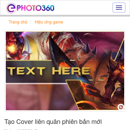
Hiệu
ứng
ảnh
Trang chủ
Hiệu ứng game
online
|
Tạo
ảnh
đẹp
trực
tuyến,
tạo
ảnh
online
Tạo Cover liên quân phiên bản mới