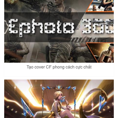
Qi 3
Omen 5
Xem
Roxie 5
Xem
Xem
Taara 5
Violet 12
Wukong 7
Tạo cover CF phong cách cực chất
Xem
Xem
Xem
Wukong 8
Hayate 4
Ishar 4
Xem
Xem
Xem