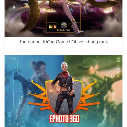
Jinna 5
Keera 2
Lauriel 7
Xem
Xem
Xem
Tạo banner tướng Game LOL với khung rank
Mina 5
Quillen 5
Richter 4
Xem
Xem
Xem
Ryoma 6
Tel Annas 8
Tulen 9
Xem
Xem
Xem