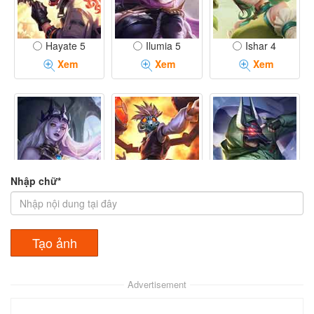
Hayate 5
Ilumia 5
Ishar 4
Xem
Xem
Xem
Nhập chữ*
Lauriel 8
Max 5
Murad 9
Xem
Xem
Xem
Advertisement
Quillen 5
Teemee 3
Tel Annas 6