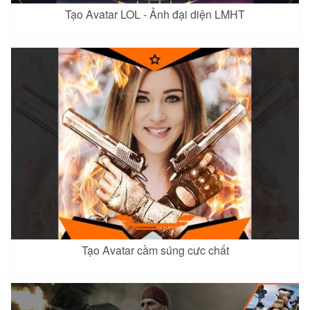
Tạo Avatar LOL - Ảnh đại diện LMHT
Fennik 5
Liliana 7
Paine
Xem
Xem
Xem
Paine 2
Rouie
Astrid 4
Xem
Xem
Xem
Ata
Xem
Ata 2
Lauriel 8
Tạo Avatar cầm súng cưc chất
Xem
Xem