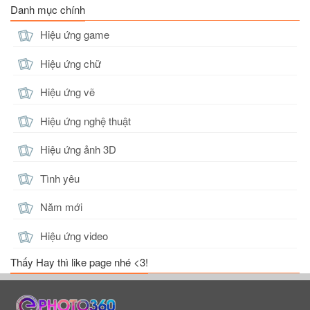
Danh mục chính
Xem
Xem
Xem
Hiệu ứng game
Hiệu ứng chữ
Hiệu ứng vẽ
Arum 5
Ishar 2
Max 4
Hiệu ứng nghệ thuật
Xem
Xem
Xem
Hiệu ứng ảnh 3D
Tình yêu
Năm mới
Natalya 6
Natalya 7
Valhein 7
Hiệu ứng video
Xem
Xem
Xem
Thấy Hay thì like page nhé <3!