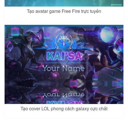
Tạo avatar game Free Fire trực tuyến
Yorn 8
Aleister 4
Dirak
Xem
Xem
Xem
Dirak 2
Grakk 5
Keera
Xem
Xem
Xem
Tạo cover LOL phong cách galaxy cực chất
Raz 4
Amily 5
Arthur 7