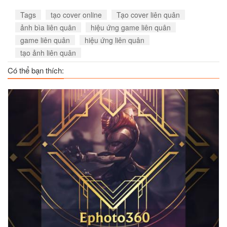
Nakroth 7
Omen 6
Rouie 2
Tags
tạo cover online
Tạo cover liên quân
Xem
Xem
Xem
ảnh bìa liên quân
hiệu ứng game liên quân
game liên quân
hiệu ứng liên quân
tạo ảnh liên quân
Có thể bạn thích:
Taara 4
Triệu Vân 8
Zata
Xem
Xem
Xem
Zata 2
Capheny 4
Elsu 6
Xem
Xem
Xem