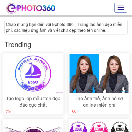
Hiệu
ứng
ảnh
Chào mừng bạn đến với Ephoto 360 - Trang tạo ảnh đẹp miễn
online
phí, các hiệu ứng ảnh và viết chữ đẹp theo tên online...
|
Tạo
Trending
ảnh
đẹp
trực
tuyến,
tạo
ảnh
online
Tạo logo lớp mẫu tròn độc
Tạo ảnh thẻ, ảnh hồ sơ
đáo cực chất
online miễn phí
791
56